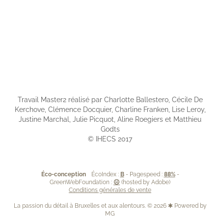
Travail Master2 réalisé par Charlotte Ballestero, Cécile De
Kerchove, Clémence Docquier, Charline Franken, Lise Leroy,
Justine Marchal, Julie Picquot, Aline Roegiers et Matthieu
Godts
© IHECS 2017
Éco-conception
-
ÉcoIndex :
B
- Pagespeed :
88%
-
GreenWebFoundation :
☹
(hosted by Adobe)
Conditions générales de vente
La passion du détail à Bruxelles et aux alentours. © 2026 ✱ Powered by
MG